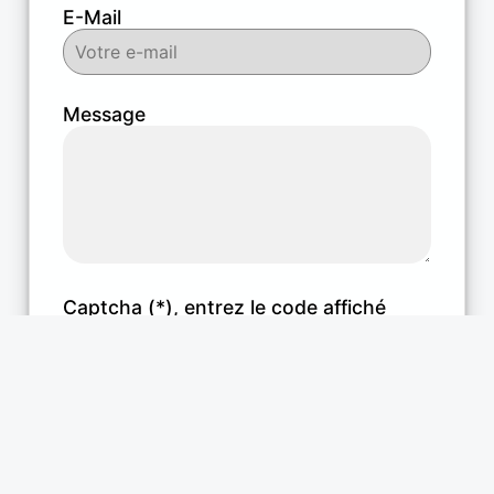
E-Mail
Message
Captcha (*), entrez le code affiché
affiché ci-dessous :
> Générer un nouveau code <