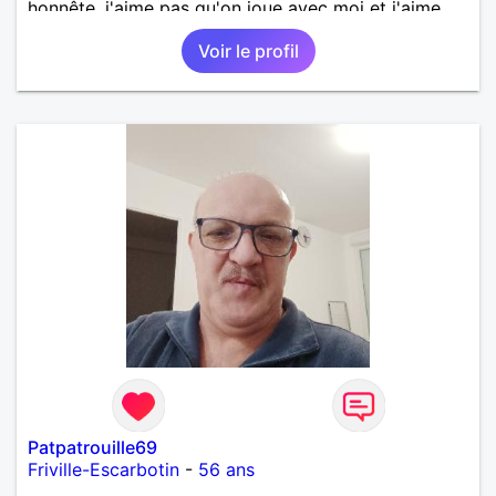
honnête, j'aime pas qu'on joue avec moi et j'aime
pas les mensonges. Je cherche une relation
Voir le profil
amoureuse et sérieuse.
Patpatrouille69
Friville-Escarbotin
-
56 ans