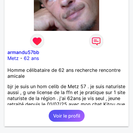
armandu57bb
Metz
-
62 ans
Homme célibataire de 62 ans recherche rencontre
amicale
bjr je suis un hom celib de Metz 57 . je suis naturiste
aussi , g une license de la ffn et je pratique sur 1 site
naturiste de la région . j'ai 62ans je vis seul , jeune
retraité depuis le 01/07/25 avec mon chat Kitou que
j'ai adopté en 04/2023 , je recherche une femme
Voir le profil
pour amitié et compagnie , partager des moments
de détente , de loisirs et d'intimités dans le respect
mutuel sur ma région du 57/54.