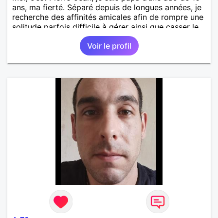
ans, ma fierté. Séparé depuis de longues années, je
recherche des affinités amicales afin de rompre une
solitude parfois difficile à gérer ainsi que casser le
vague à l’âme. L’amitié reste extrêmement
Voir le profil
importante à mes yeux mais peut se décliner en des
sentiments plus puissants. « Le temps fera son
œuvre » disait Arthur Schopenhauer, philosophe
allemand que j’adore. J’aime discuter sans pour
autant être trop locace. Je suis bourré de qualités
avec très peu de défauts. Je suis altruiste,
bienveillant, empathique, attentionné, honnête,
respectueux, doux de caractère et compréhensif : je
laisse « glisser » beaucoup de choses. Mais ne vous
m’éprenez pas Mesdames, si une personne que
j’aime me trahit une fois, il n’y aura pas de seconde
chance et je l’effacerai à « vitam eternam ».
Néanmoins, je suis un tout petit peu maniaque ainsi
qu’impatient. J’essaye de faire des efforts. Rien de
bien dramatique ! Du moins je le pense……Je suis un
homme facile à vivre. À vous si vous le souhaitez,
d’apprendre à me connaître davantage. J’en serai
ravi….A très bientôt je l’espère.