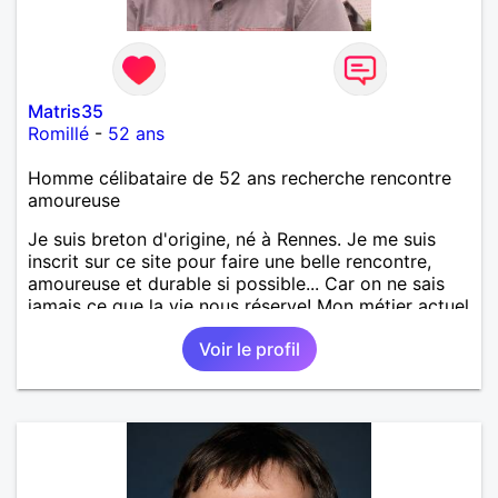
Matris35
Romillé
-
52 ans
Homme célibataire de 52 ans recherche rencontre
amoureuse
Je suis breton d'origine, né à Rennes. Je me suis
inscrit sur ce site pour faire une belle rencontre,
amoureuse et durable si possible... Car on ne sais
jamais ce que la vie nous réserve! Mon métier actuel
est électricien en tant que agent technique
Voir le profil
territorial. J'ai enseigné en tant que professeur des
écoles mais j'ai voulu changer. J'aime la culture en
générale: le cinéma, la littérature, le dessin, l'Art, un
peu de sport et aussi les ballades en bord de mer...
Mais je ne vais pas tout dire, à vous de me
contacter pour faire plus ample connaissance!...