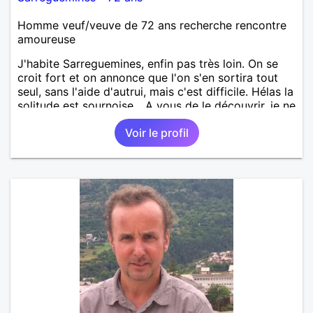
Homme veuf/veuve de 72 ans recherche rencontre
amoureuse
J'habite Sarreguemines, enfin pas très loin. On se
croit fort et on annonce que l'on s'en sortira tout
seul, sans l'aide d'autrui, mais c'est difficile. Hélas la
solitude est sournoise... A vous de le découvrir, je ne
serais peut-être pas objectif. Rencontrer pour
Voir le profil
débuter, partager ensuite si le "feeling" se présente.