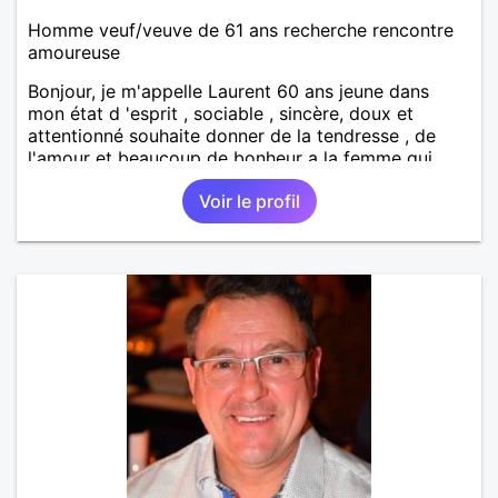
Homme veuf/veuve de 61 ans recherche rencontre
amoureuse
Bonjour, je m'appelle Laurent 60 ans jeune dans
mon état d 'esprit , sociable , sincère, doux et
attentionné souhaite donner de la tendresse , de
l'amour et beaucoup de bonheur a la femme qui
souhaitera partager ma vie . Bientôt en retraite a la
Voir le profil
fin de l 'année et libre de toute contrainte. Digne de
confiance à la femme qui voudras m 'en accorder
en toute sincérité. Pour le reste venez me découvrir
par un échange.