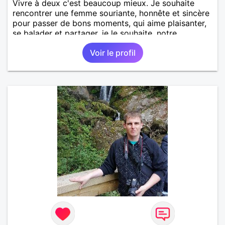
Vivre à deux c'est beaucoup mieux. Je souhaite
rencontrer une femme souriante, honnête et sincère
pour passer de bons moments, qui aime plaisanter,
se balader et partager, je le souhaite, notre
complicité. J'aime beaucoup les chantiers de
Voir le profil
randonnée pour se défouler, se relaxer, se détendre
et finalement prendre du bon temps. C'est difficile
de tout dire en quelques lignes. En revanche, vous
pouvez me contacter pour avoir plus
d'informations. A bientôt