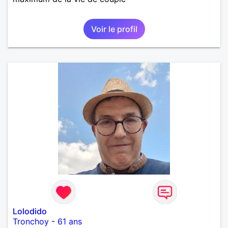
Voir le profil
Lolodido
Tronchoy
-
61 ans