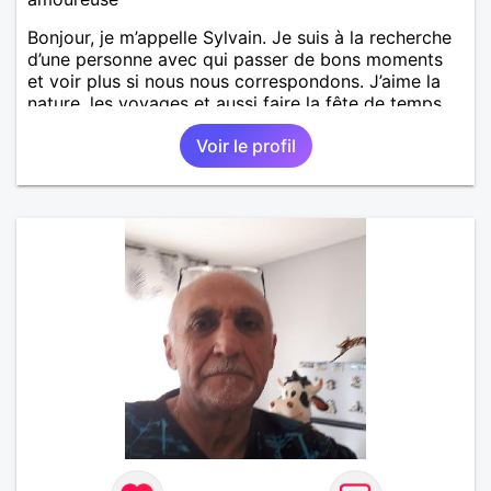
Bonjour, je m’appelle Sylvain. Je suis à la recherche
d’une personne avec qui passer de bons moments
et voir plus si nous nous correspondons. J’aime la
nature, les voyages et aussi faire la fête de temps
en temps ;-)Je suis papa d’un petit garçon de 7 ans
Voir le profil
dont je m’occupe en garde alternée. J’aime à peu
près tous les styles de musique. (Oui je suis pas
trop fan de Jul). Je fais du sport pour garder la
forme et plutôt agréable à regarder. (Enfin je le
pense en tout cas 😂)