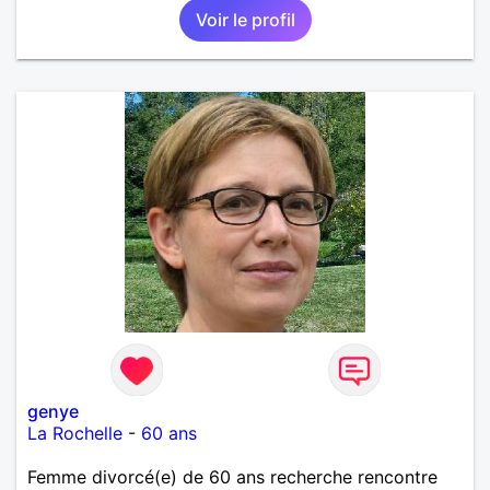
Voir le profil
genye
La Rochelle
-
60 ans
Femme divorcé(e) de 60 ans recherche rencontre