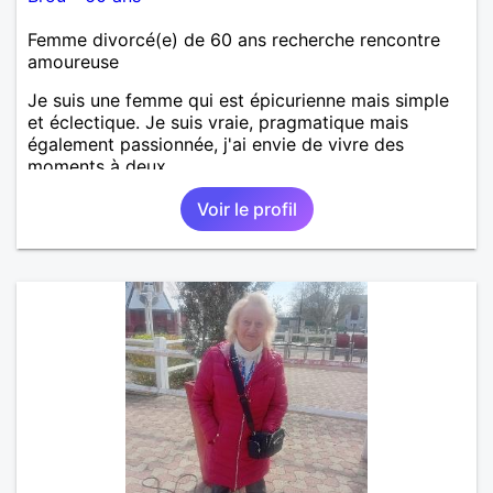
Femme divorcé(e) de 60 ans recherche rencontre
amoureuse
Je suis une femme qui est épicurienne mais simple
et éclectique. Je suis vraie, pragmatique mais
également passionnée, j'ai envie de vivre des
moments à deux.
Voir le profil