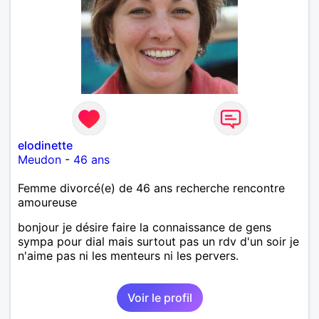
elodinette
Meudon
-
46 ans
Femme divorcé(e) de 46 ans recherche rencontre
amoureuse
bonjour je désire faire la connaissance de gens
sympa pour dial mais surtout pas un rdv d'un soir je
n'aime pas ni les menteurs ni les pervers.
Voir le profil