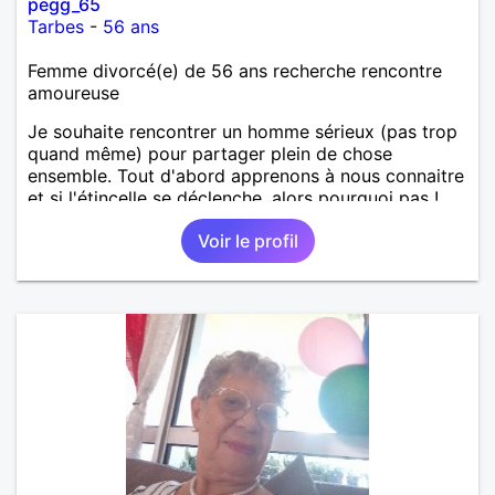
pegg_65
Tarbes
-
56 ans
Femme divorcé(e) de 56 ans recherche rencontre
amoureuse
Je souhaite rencontrer un homme sérieux (pas trop
quand même) pour partager plein de chose
ensemble. Tout d'abord apprenons à nous connaitre
et si l'étincelle se déclenche, alors pourquoi pas !
Voir le profil