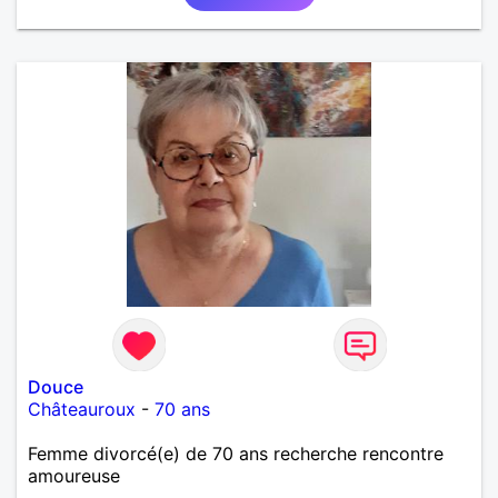
Douce
Châteauroux
-
70 ans
Femme divorcé(e) de 70 ans recherche rencontre
amoureuse