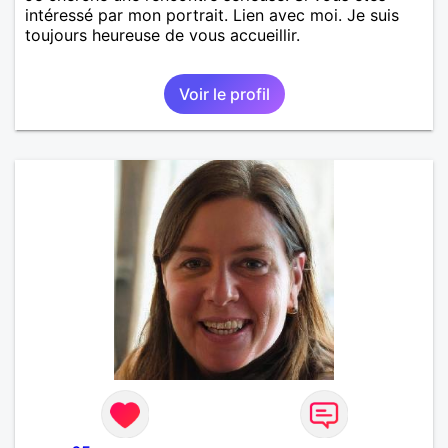
intéressé par mon portrait. Lien avec moi. Je suis
toujours heureuse de vous accueillir.
Voir le profil