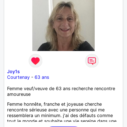
Joy1s
Courtenay
-
63 ans
Femme veuf/veuve de 63 ans recherche rencontre
amoureuse
Femme honnête, franche et joyeuse cherche
rencontre sérieuse avec une personne qui me
ressemblera un minimum. j'ai des défauts comme
tout le monde et souhaite une vie sereine dans une
relation sur du long terme.