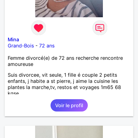
Mina
Grand-Bois
-
72 ans
Femme divorcé(e) de 72 ans recherche rencontre
amoureuse
Suis divorcee, vit seule, 1 fille é couple 2 petits
enfants, j habite a st pierre, j aime la cuisine les
plantes la marche,tv, restos et voyages 1m65 68
kgse
Voir le profil