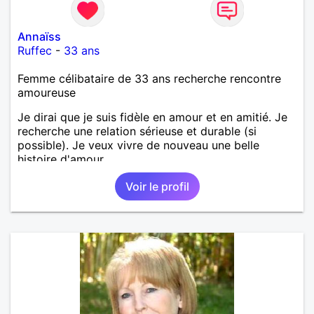
Annaïss
Ruffec
-
33 ans
Femme célibataire de 33 ans recherche rencontre
amoureuse
Je dirai que je suis fidèle en amour et en amitié. Je
recherche une relation sérieuse et durable (si
possible). Je veux vivre de nouveau une belle
histoire d'amour.
Voir le profil