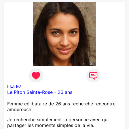
lisa 97
Le Piton Sainte-Rose
-
26 ans
Femme célibataire de 26 ans recherche rencontre
amoureuse
Je recherche simplement la personne avec qui
partager les moments simples de la vie.