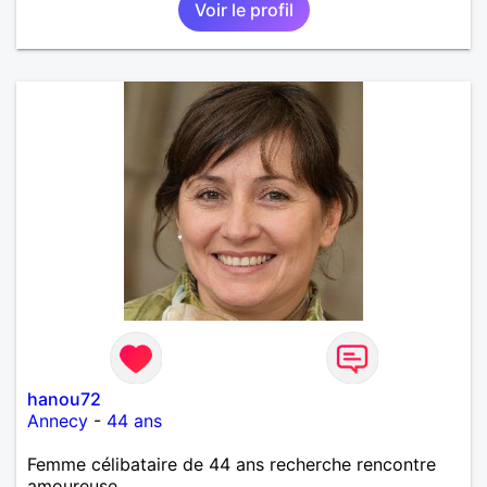
Voir le profil
sens de l'humour. Il saura me chouchouter et me
mettre en valeur, me donner son amour et attention.
Merci de m'avoir lu et à bientôt...
hanou72
Annecy
-
44 ans
Femme célibataire de 44 ans recherche rencontre
amoureuse