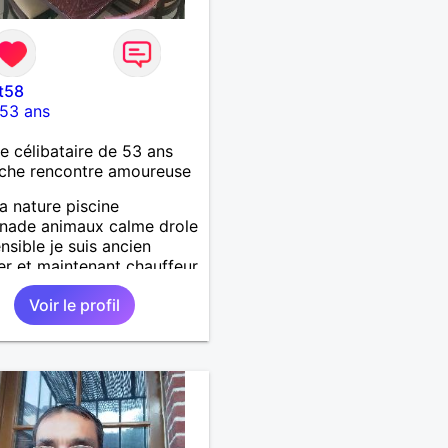
t58
53 ans
célibataire de 53 ans
che rencontre amoureuse
la nature piscine
nade animaux calme drole
ensible je suis ancien
ier et maintenant chauffeur
 jai un chien et un chat
Voir le profil
che relation durable