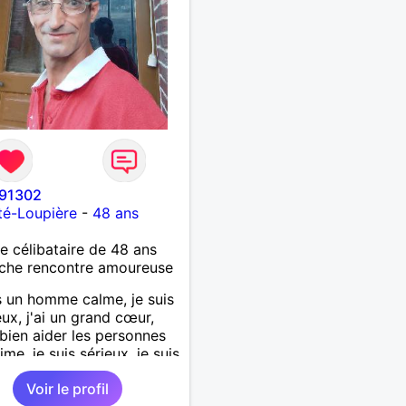
91302
té-Loupière
-
48 ans
célibataire de 48 ans
che rencontre amoureuse
s un homme calme, je suis
ux, j'ai un grand cœur,
 bien aider les personnes
ime, je suis sérieux, je suis
e, je suis honnête, j'aime
Voir le profil
'on joue avec moi et