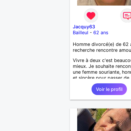
Jacquy63
Bailleul
-
62 ans
Homme divorcé(e) de 62 
recherche rencontre amo
Vivre à deux c'est beauc
mieux. Je souhaite rencon
une femme souriante, hon
et sincère pour passer de
moments, qui aime plaisan
Voir le profil
balader et partager, je le
souhaite, notre complicité
J'aime beaucoup les chant
de randonnée pour se défo
se relaxer, se détendre et
finalement prendre du bo
temps. C'est difficile de t
dire en quelques lignes. E