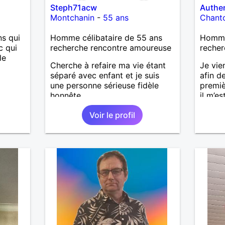
Steph71acw
Authe
Montchanin
-
55 ans
Chant
s qui
Homme célibataire de 55 ans
Homme 
c qui
recherche rencontre amoureuse
recher
le
Cherche à refaire ma vie étant
Je vie
séparé avec enfant et je suis
afin d
une personne sérieuse fidèle
premiè
honnête
il m’es
une vie
Voir le profil
aujour
annive
rencon
les mê
quelqu