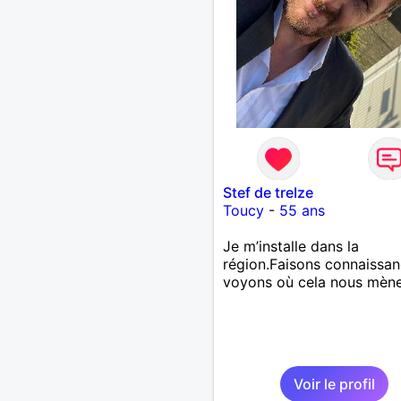
revanche, vous pouvez m
contacter pour avoir plus
d'informations. A bientôt
Stef de treIze
Toucy
-
55 ans
Je m’installe dans la
région.Faisons connaissan
voyons où cela nous mène
Voir le profil