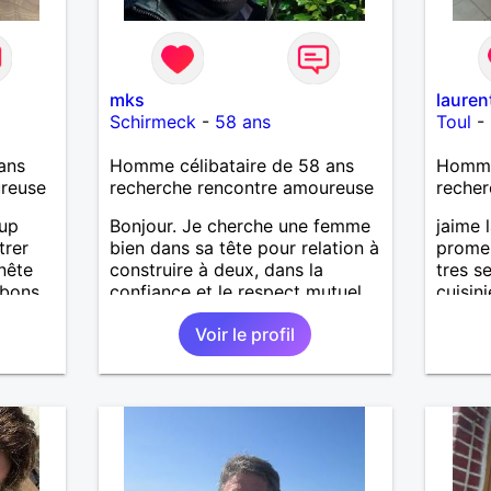
mks
lauren
Schirmeck
-
58 ans
Toul
-
ans
Homme célibataire de 58 ans
Homme 
ureuse
recherche rencontre amoureuse
recher
oup
Bonjour. Je cherche une femme
jaime 
trer
bien dans sa tête pour relation à
prome
nête
construire à deux, dans la
tres s
 bons
confiance et le respect mutuel
cuisin
ter, se
sur le temps long. J'aime la vie
de bus
Voir le profil
et ce qu'elle propose, les
recher
.
sorties, les visites. J'ai un bon
iers
relationnel chaleureux, mais
uler,
aussi ancré, posé. Ma situation
personnelle est stable. Je
n
souhaite rencontrer une femme
out
bien dans sa vie pour avancer à
n
deux. avec joie, complicité,