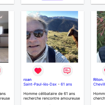
j'aime
cherch
et sér
roan
Riton.
Saint-Paul-lès-Dax
-
61 ans
Chevil
ans
Homme célibataire de 61 ans
Homme 
ureuse
recherche rencontre amoureuse
cherc