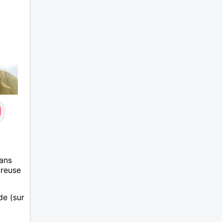
ans
ureuse
ide (sur