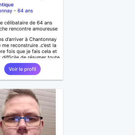
ntique
onnay
-
64 ans
célibataire de 64 ans
che rencontre amoureuse
ns d’arriver à Chantonnay
e me reconstruire .c’est la
re fois que je fais cela et
t difficile de résumer toute
.je suis à la retraite et
Voir le profil
d’hui c’est mon
rsaire !J’aimerais
trer quelqu’un qui partage
mes valeurs qui font de
’un un être humain