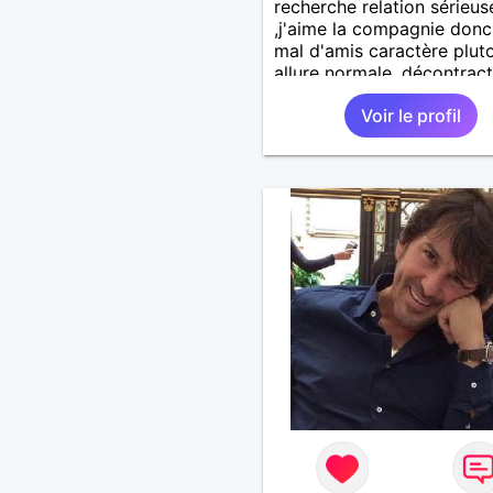
recherche relation sérieus
,j'aime la compagnie donc
mal d'amis caractère plut
allure normale ,décontract
voudrais rencontrer une
Voir le profil
personne aimant la nature
,bricolage ,quelqu'un de s
et naturel à vos claviers
mesdames