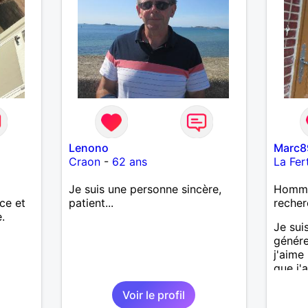
e
affection.
Lenono
Marc8
Craon
-
62 ans
La Fer
Je suis une personne sincère,
Homme 
ce et
patient...
recher
.
Je sui
génére
j'aime
que j'a
sincèr
Voir le profil
pas qu