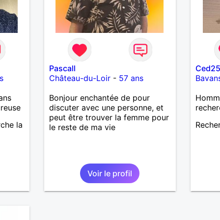
Pascall
Ced2
s
Château-du-Loir
-
57 ans
Bavan
ans
Bonjour enchantée de pour
Homme 
ureuse
discuter avec une personne, et
recher
peut être trouver la femme pour
rche la
Recher
le reste de ma vie
Voir le profil