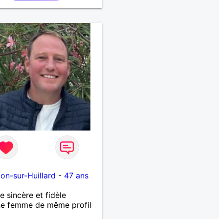
 pas les mensonges. Je
e une relation amoureuse
ieuse.
lon-sur-Huillard
-
47 ans
sincère et fidèle
he femme de même profil