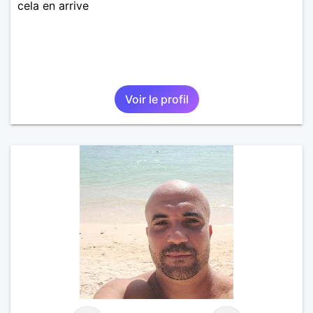
cela en arrive
Voir le profil