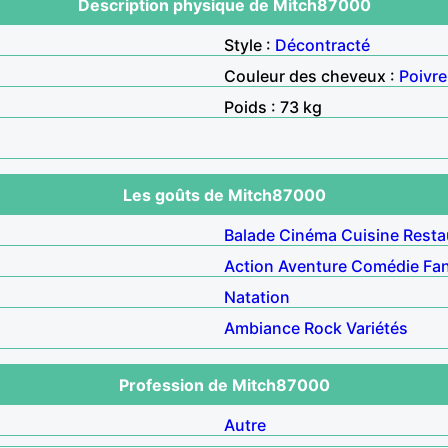
Description physique de Mitch87000
Style :
Décontracté
Couleur des cheveux :
Poivre
Poids : 73 kg
Les goûts de Mitch87000
Balade
Cinéma
Cuisine
Resta
Action
Aventure
Comédie
Fan
Natation
Ambiance
Rock
Variétés
Profession de Mitch87000
Autre