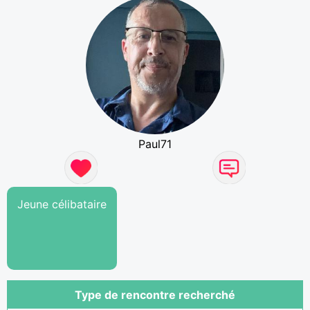
Paul71
Jeune célibataire
Type de rencontre recherché