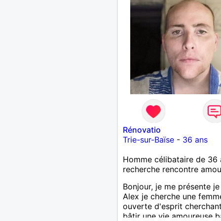
être aurons nous envie de 
plus ample connaissance..
Rénovatio
Trie-sur-Baïse
-
36 ans
Homme célibataire de 36 
recherche rencontre amo
Bonjour, je me présente je
Alex je cherche une femm
ouverte d'esprit cherchan
bâtir une vie amoureuse 