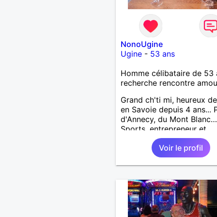
NonoUgine
Ugine
-
53 ans
Homme célibataire de 53 
recherche rencontre amo
Grand ch'ti mi, heureux de
en Savoie depuis 4 ans... 
d'Annecy, du Mont Blanc…
Sports, entrepreneur et
bénévole au Fort de Lesta
Voir le profil
73200 Marthod (Alt. 800
Endroit "fabuleux" !…Enqu
et tu me trouveras !