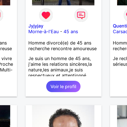
Jyjyjay
Quenti
Morne-à-l'Eau
-
45 ans
Carsac
ans
Homme divorcé(e) de 45 ans
Homme 
ureuse
recherche rencontre amoureuse
recher
 vivre
Je suis un homme de 45 ans,
Je rec
Proche
j'aime les relations sincères,la
sérieu
Multi-
nature,les animaux,je suis
respectueux et attentionné
l
Voir le profil
m)…
êtes