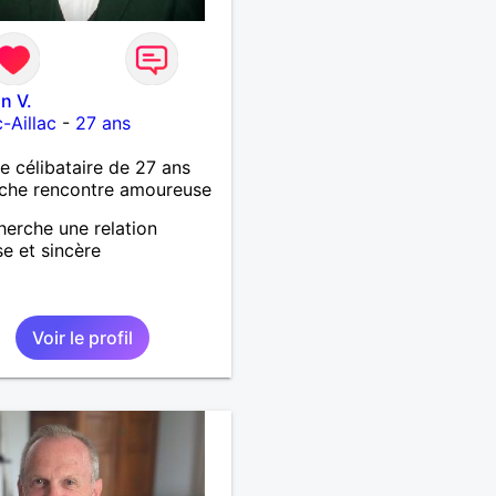
n V.
-Aillac
-
27 ans
célibataire de 27 ans
che rencontre amoureuse
herche une relation
se et sincère
Voir le profil