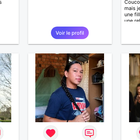
s
Coucou
mais 
une fi
une re
passio
Voir le profil
dessin
du tem
amis. E