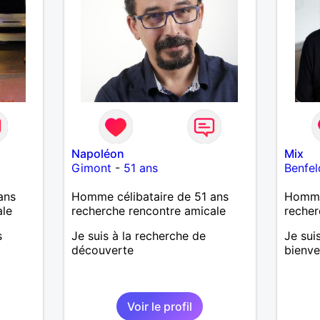
Napoléon
Mix
Gimont
-
51 ans
Benfel
ans
Homme célibataire de 51 ans
Homme
ale
recherche rencontre amicale
recher
s
Je suis à la recherche de
Je sui
découverte
bienve
Voir le profil