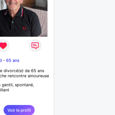
d
-
65 ans
 divorcé(e) de 65 ans
che rencontre amoureuse
s gentil, spontané,
illant
Voir le profil