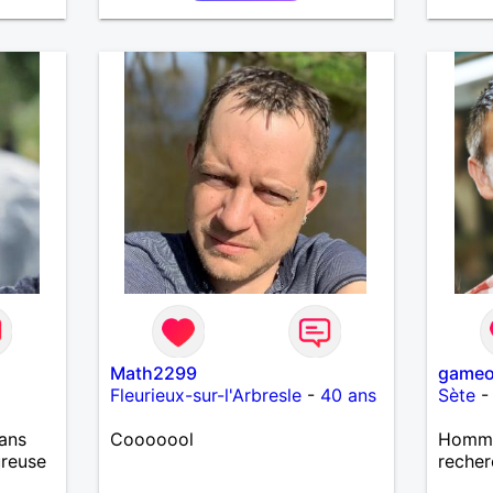
Math2299
gameo
Fleurieux-sur-l'Arbresle
-
40 ans
Sète
ans
Cooooool
Homme 
ureuse
recher