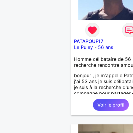
PATAPOUF17
Le Puley
-
56 ans
Homme célibataire de 56 
recherche rencontre amo
bonjour , je m'appelle Patr
j'ai 53 ans je suis célibatai
je suis à la recherche d'un
compagne pour partager 
bons moments,j'aime voya
Voir le profil
découvrir des lieux faire d
rando partir en weekend..,
vous souhaitez me découv
peu plus, n'hésitez pas a 
laisser un message, qui sa