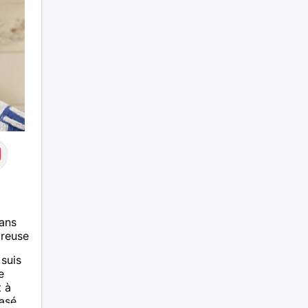
faire
ans
ureuse
 suis
e
t à
basé