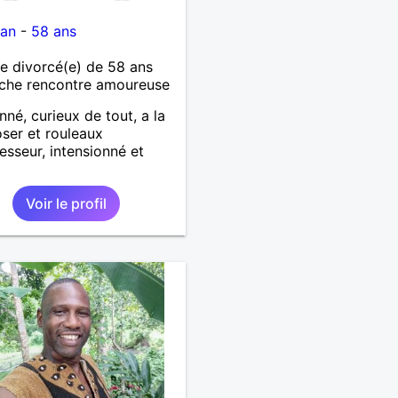
nan
-
58 ans
 divorcé(e) de 58 ans
che rencontre amoureuse
nné, curieux de tout, a la
oser et rouleaux
sseur, intensionné et
Voir le profil