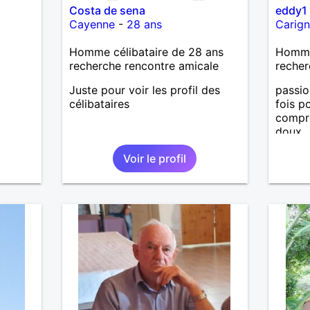
Costa de sena
eddy1
Cayenne
-
28 ans
Carig
Homme célibataire de 28 ans
Homme
recherche rencontre amicale
recher
Juste pour voir les profil des
passio
célibataires
fois p
compre
doux
Voir le profil