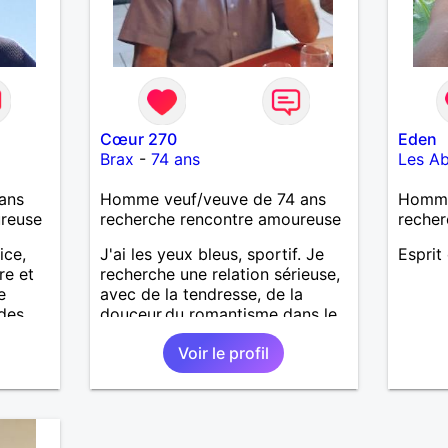
Cœur 270
Eden
Brax
-
74 ans
Les A
ans
Homme veuf/veuve de 74 ans
Homme 
ureuse
recherche rencontre amoureuse
recher
ice,
J'ai les yeux bleus, sportif. Je
Esprit 
re et
recherche une relation sérieuse,
e
avec de la tendresse, de la
des
douceur,du romantisme dans le
ger,
plus grand respect, avec
Voir le profil
e la
beaucoup d'amour.
 si
rir un
me
it peut