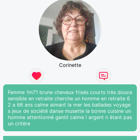
Corinette
Femme 1m71 brune cheveux frisés courts très douce
sensible en retraite cherche un homme en retraite 6
2 a 66 ans calme aimant la mer les ballades voyage
s jeux de société danse musette la bonne cuisine un
homme attentionné gentil calme l argent n étant pas
un critère