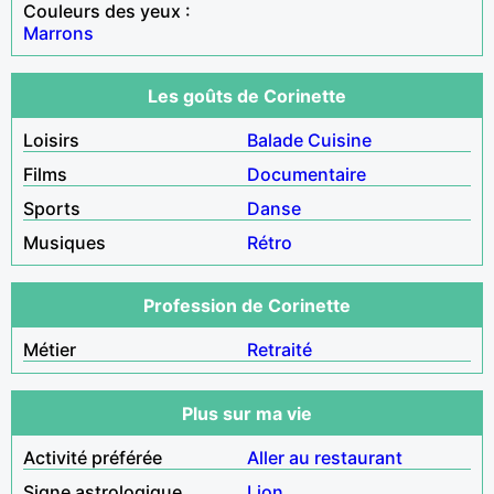
Couleurs des yeux :
Marrons
Les goûts de Corinette
Loisirs
Balade
Cuisine
Films
Documentaire
Sports
Danse
Musiques
Rétro
Profession de Corinette
Métier
Retraité
Plus sur ma vie
Activité préférée
Aller au restaurant
Signe astrologique
Lion