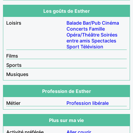
Les goûts de Esther
Loisirs
Balade
Bar/Pub
Cinéma
Concerts
Famille
Opéra/Théâtre
Soirées
entre amis
Spectacles
Sport
Télévision
Films
Sports
Musiques
Profession de Esther
Métier
Profession libérale
Plus sur ma vie
Activité préférée
Aller courir