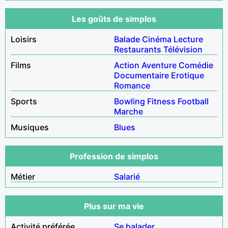
Les goûts de simplos
Loisirs
Balade
Cinéma
Lecture
Restaurants
Télévision
Films
Action
Aventure
Comédie
Documentaire
Erotique
Romance
Sports
Bowling
Fitness
Football
Marche
Musiques
Blues
Profession de simplos
Métier
Salarié
Plus sur ma vie
Activité préférée
Se balader