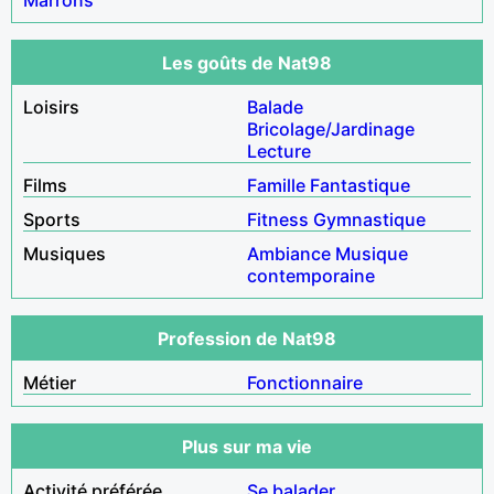
Les goûts de Nat98
Loisirs
Balade
Bricolage/Jardinage
Lecture
Films
Famille
Fantastique
Sports
Fitness
Gymnastique
Musiques
Ambiance
Musique
contemporaine
Profession de Nat98
Métier
Fonctionnaire
Plus sur ma vie
Activité préférée
Se balader