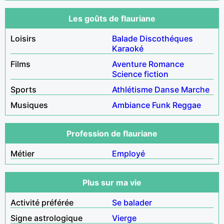
Les goûts de flauriane
Loisirs
Balade
Discothéques
Karaoké
Films
Aventure
Romance
Science fiction
Sports
Athlétisme
Danse
Marche
Musiques
Ambiance
Funk
Reggae
Profession de flauriane
Métier
Employé
Plus sur ma vie
Activité préférée
Se balader
Signe astrologique
Vierge