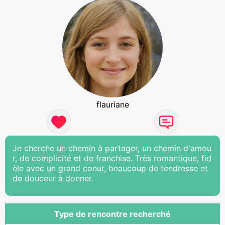
flauriane
Je cherche un chemin à partager, un chemin d'amou
r, de complicité et de franchise. Très romantique, fid
èle avec un grand coeur, beaucoup de tendresse et
de douceur à donner.
Type de rencontre recherché